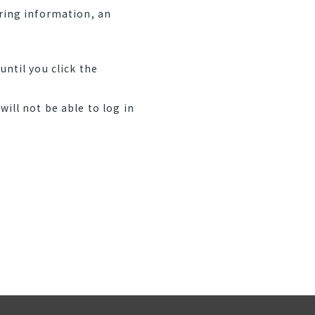
ering information, an
ntil you click the
ill not be able to log in