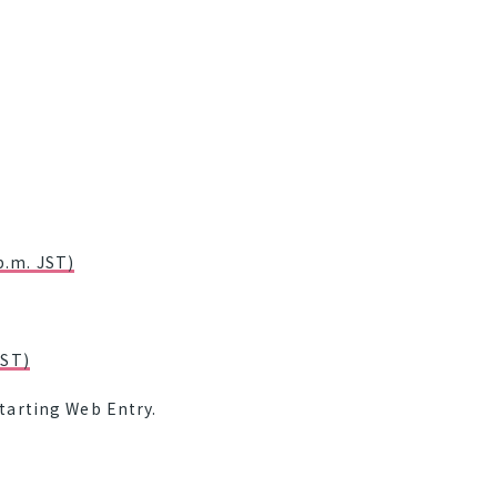
p.m. JST)
JST)
starting Web Entry.