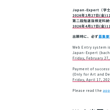
Japan-Exper
2026年2月27日(金)1
第二段階選抜検定料納
2026年4月17日(金)1
出願時に、必ず
募集要
Web Entry system is
Japan-Expert (bach
Friday, February 27
Payment of successf
(Only for Art and 
Friday, April 17, 2
Please read the
app