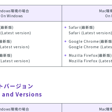
indows環境の場合
Mac環
On Windows
On 
e(最新版)
Safari(最新版)
Latest version)
Safari (Latest version
x(最新版)
Google Chrome(最新版
(Latest version)
Google Chrome (Lates
e(最新版)
Mozilla Firefox(最新版)
(Latest version)
Mozilla Firefox (Lates
フトバージョン
 and Versions
indows環境の場合
Mac環