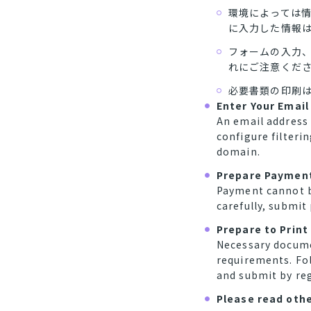
環境によっては
に入力した情報
フォームの入力
れにご注意くだ
必要書類の印刷
Enter Your Email
An email address 
configure filteri
domain.
Prepare Payment
Payment cannot b
carefully, submit
Prepare to Prin
Necessary docume
requirements. Fol
and submit by reg
Please read othe