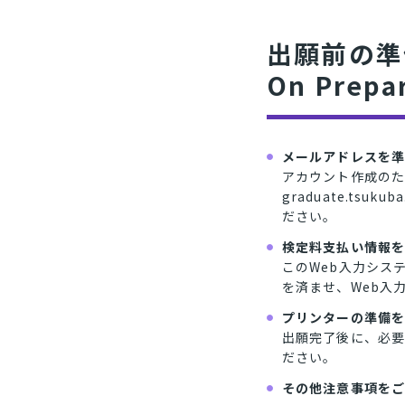
出願前の準
On Prepar
メールアドレスを
アカウント作成のため
graduate.t
ださい。
検定料支払い情報
このWeb入力シス
を済ませ、Web入
プリンターの準備
出願完了後に、必要
ださい。
その他注意事項を