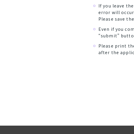
If you leave th
error will occu
Please save the
Even if you com
“submit” button
Please print th
after the appli