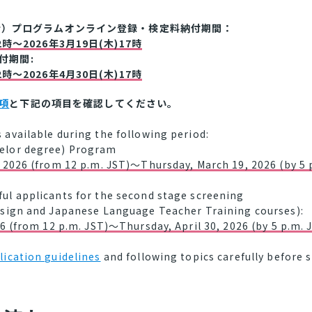
t（学士）プログラムオンライン登録・検定料納付期間：
2時～2026年3月19日(木)17時
付期間:
2時～2026年4月30日(木)17時
項
と下記の項目を確認してください。
 available during the following period:
elor degree) Program
, 2026 (from 12 p.m. JST)～Thursday, March 19, 2026 (by 5 
ul applicants for the second stage screening
Design and Japanese Language Teacher Training courses):
026 (from 12 p.m. JST)～Thursday, April 30, 2026 (by 5 p.m. 
lication guidelines
and following topics carefully before 