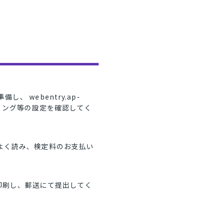
 webentry.ap-
ルタリング等の設定を確認してく
よく読み、検定料のお支払い
印刷し、郵送にて提出してく